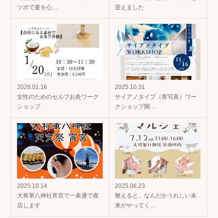
ツボで夏を心…
迎えました
2026.01.16
2025.10.31
女性のためのセルフお灸ワーク
サイアノタイプ（青写真）ワー
ショップ
クショップ開…
2025.10.14
2025.06.23
大将軍八神社宵宮で一条通で夜
整えると、なんだかうれしい未
店します
来がやってく…